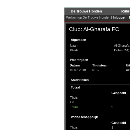
De Trouwe Honden
Rubr
Welkom op De Trouwe Honden |
Inloggen
|
Club: Al-Gharafa FC
Algemeen
Naam:
Al-Gharafa
Plaats:
Doha (QA)
Wedstrijden
Datum
Thuisteam
Ui
10-07-2018
NEC
Al
Statistieken
Totaal
Gespeeld
Thuis
Uit
Totaal
0
Vriendschappelijk
Gespeeld
Thuis
1