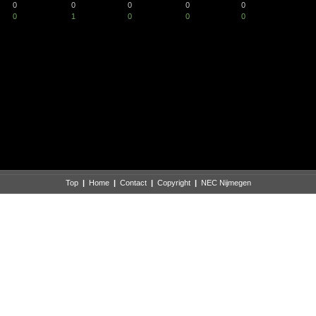
0
0
0
0
0
0
1
0
0
0
Top
|
Home
|
Contact
|
Copyright
|
NEC Nijmegen