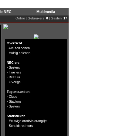
rie NEC
Multimedia
Online | Gebruikers:
0
| Gasten:
17
Overzicht
-
Alle seizoenen
-
Huidig seizoen
NEC'ers
-
Spelers
-
Trainers
-
Bestuur
-
Overige
Tegenstanders
-
Clubs
-
Stadions
-
Spelers
Statistieken
-
Eeuwige eredivisieranglijst
-
Scheidsrechters