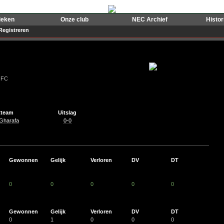
ieken
Onze club
NEC Archief
Histo
Registreren
 FC
tteam
Uitslag
 Gharafa
0-0
Gewonnen
Gelijk
Verloren
DV
DT
0
0
0
0
0
Gewonnen
Gelijk
Verloren
DV
DT
0
1
0
0
0