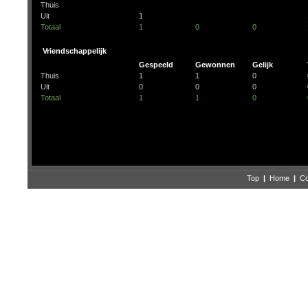
Thuis
Uit
1
Totaal
1
0
0
Vriendschappelijk
Gespeeld
Gewonnen
Gelijk
Thuis
1
1
0
Uit
0
0
0
Totaal
1
1
0
Top
|
Home
|
Co