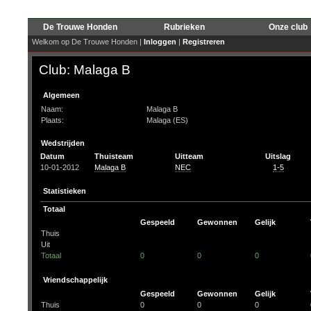
De Trouwe Honden
Rubrieken
Onze club
Welkom op De Trouwe Honden |
Inloggen
|
Registreren
Club: Malaga B
Algemeen
Naam:
Malaga B
Plaats:
Malaga (ES)
Wedstrijden
Datum
Thuisteam
Uitteam
Uitslag
10-01-2012
Malaga B
NEC
1-5
Statistieken
Totaal
Gespeeld
Gewonnen
Gelijk
Thuis
Uit
Totaal
0
0
0
Vriendschappelijk
Gespeeld
Gewonnen
Gelijk
Thuis
0
0
0