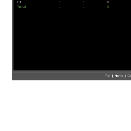
Uit
1
1
0
Totaal
1
1
0
Top
|
Home
|
Co