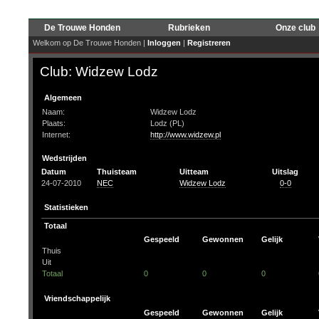
De Trouwe Honden
Rubrieken
Onze club
Welkom op De Trouwe Honden |
Inloggen
|
Registreren
Club: Widzew Lodz
Algemeen
Naam:
Widzew Lodz
Plaats:
Lodz (PL)
Internet:
http://www.widzew.pl
Wedstrijden
Datum
Thuisteam
Uitteam
Uitslag
24-07-2010
NEC
Widzew Lodz
0-0
Statistieken
Totaal
Gespeeld
Gewonnen
Gelijk
Thuis
Uit
Totaal
0
0
0
Vriendschappelijk
Gespeeld
Gewonnen
Gelijk