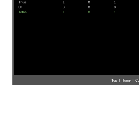
Thuis
1
0
1
Uit
0
0
0
Totaal
1
0
1
Top
|
Home
|
Co