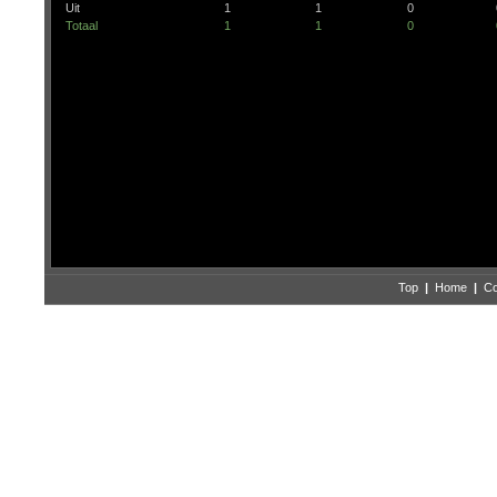
Uit
1
1
0
Totaal
1
1
0
Top
|
Home
|
Co