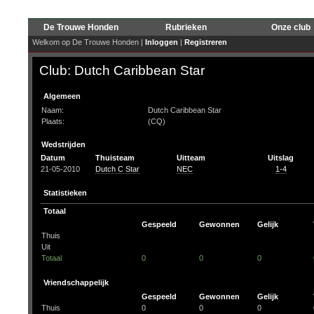
De Trouwe Honden
Rubrieken
Onze club
Welkom op De Trouwe Honden |
Inloggen
|
Registreren
Club: Dutch Caribbean Star
Algemeen
Naam:
Dutch Caribbean Star
Plaats:
(CQ)
Wedstrijden
Datum
Thuisteam
Uitteam
Uitslag
21-05-2010
Dutch C Star
NEC
1-4
Statistieken
Totaal
Gespeeld
Gewonnen
Gelijk
Thuis
Uit
Totaal
0
0
0
Vriendschappelijk
Gespeeld
Gewonnen
Gelijk
Thuis
0
0
0