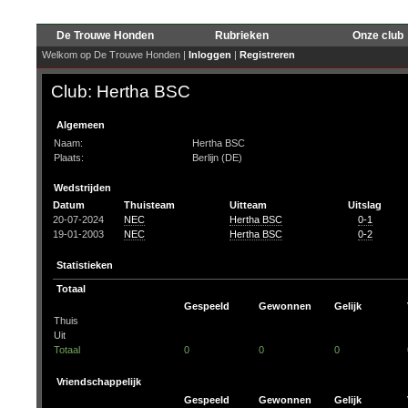
De Trouwe Honden
Rubrieken
Onze club
Welkom op De Trouwe Honden |
Inloggen
|
Registreren
Club: Hertha BSC
Algemeen
Naam:
Hertha BSC
Plaats:
Berlijn (DE)
Wedstrijden
Datum
Thuisteam
Uitteam
Uitslag
20-07-2024
NEC
Hertha BSC
0-1
19-01-2003
NEC
Hertha BSC
0-2
Statistieken
Totaal
Gespeeld
Gewonnen
Gelijk
Thuis
Uit
Totaal
0
0
0
Vriendschappelijk
Gespeeld
Gewonnen
Gelijk