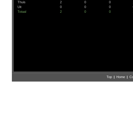
Thuis
2
0
0
Uit
0
0
0
Totaal
2
0
0
Top
|
Home
|
Co