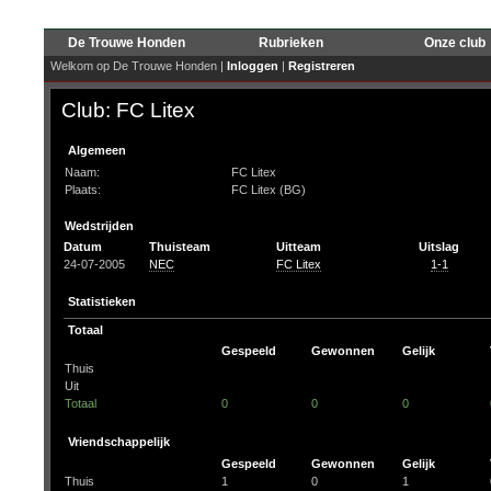
De Trouwe Honden
Rubrieken
Onze club
Welkom op De Trouwe Honden |
Inloggen
|
Registreren
Club: FC Litex
Algemeen
Naam:
FC Litex
Plaats:
FC Litex (BG)
Wedstrijden
Datum
Thuisteam
Uitteam
Uitslag
24-07-2005
NEC
FC Litex
1-1
Statistieken
Totaal
Gespeeld
Gewonnen
Gelijk
Thuis
Uit
Totaal
0
0
0
Vriendschappelijk
Gespeeld
Gewonnen
Gelijk
Thuis
1
0
1