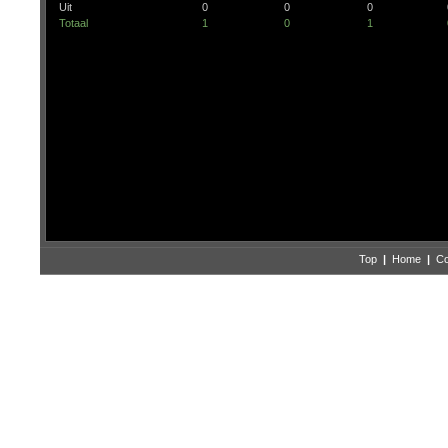
Uit
0
0
0
Totaal
1
0
1
Top
|
Home
|
Co