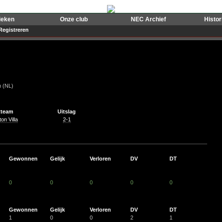
ieken
Onze club
NEC Archief
Histo
Registreren
 (NL)
tteam
Uitslag
on Villa
2-1
Gewonnen
Gelijk
Verloren
DV
DT
0
0
0
0
0
Gewonnen
Gelijk
Verloren
DV
DT
1
0
0
2
1