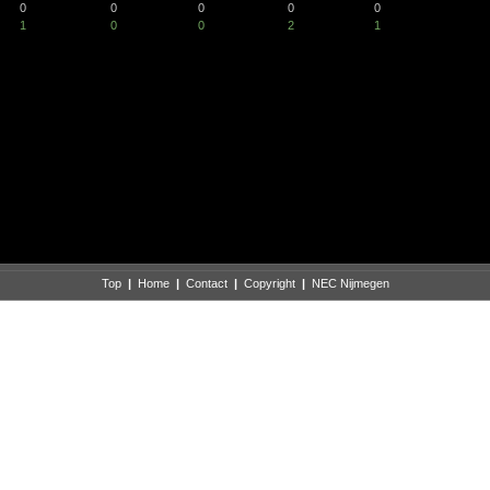
0
0
0
0
0
1
0
0
2
1
Top
|
Home
|
Contact
|
Copyright
|
NEC Nijmegen