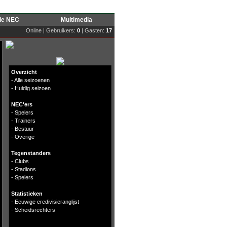
rie NEC
Multimedia
Online | Gebruikers:
0
| Gasten:
17
Overzicht
-
Alle seizoenen
-
Huidig seizoen
NEC'ers
-
Spelers
-
Trainers
-
Bestuur
-
Overige
Tegenstanders
-
Clubs
-
Stadions
-
Spelers
Statistieken
-
Eeuwige eredivisieranglijst
-
Scheidsrechters