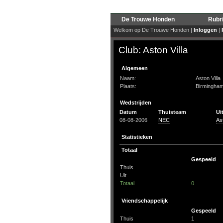
De Trouwe Honden
Rubr
Welkom op De Trouwe Honden |
Inloggen
|
Club: Aston Villa
Algemeen
Naam:
Aston Villa
Plaats:
Birmingham
Wedstrijden
Datum
Thuisteam
Ui
08-08-2006
NEC
Ast
Statistieken
Totaal
Gespeeld
Thuis
Uit
Totaal
0
Vriendschappelijk
Gespeeld
Thuis
1