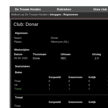
De Trouwe Honden
Rubrieken
Onze club
Welkom op De Trouwe Honden |
Inloggen
|
Registreren
Club: Donar
Algemeen
Naam:
Donar
Plaats:
Hilversum (NL)
Wedstrijden
Datum
Thuisteam
Uitteam
Uitslag
09-05-1926
Donar
NEC
2-4
Statistieken
Beker
Gespeeld
Gewonnen
Gelijk
Thuis
0
0
0
Uit
1
1
0
Totaal
1
1
0
Totaal
Gespeeld
Gewonnen
Gelijk
Thuis