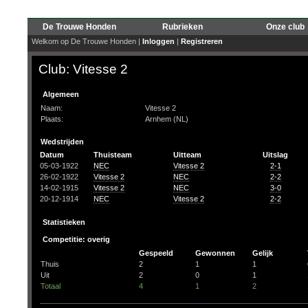
De Trouwe Honden
Rubrieken
Onze club
Welkom op De Trouwe Honden |
Inloggen
|
Registreren
Club: Vitesse 2
Algemeen
Naam:
Vitesse 2
Plaats:
Arnhem (NL)
Wedstrijden
Datum
Thuisteam
Uitteam
Uitslag
05-03-1922
NEC
Vitesse 2
2-1
26-02-1922
Vitesse 2
NEC
2-2
14-02-1915
Vitesse 2
NEC
3-0
20-12-1914
NEC
Vitesse 2
2-2
Statistieken
Competitie: overig
Gespeeld
Gewonnen
Gelijk
Thuis
2
1
1
Uit
2
0
1
Totaal
4
1
2