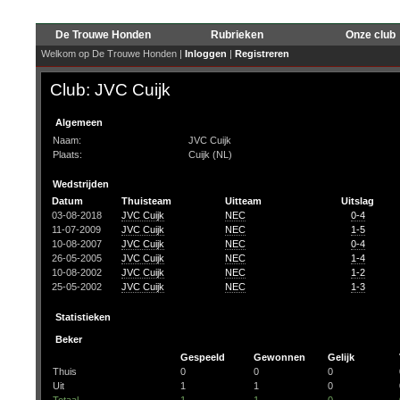
De Trouwe Honden
Rubrieken
Onze club
Welkom op De Trouwe Honden |
Inloggen
|
Registreren
Club: JVC Cuijk
Algemeen
Naam:
JVC Cuijk
Plaats:
Cuijk (NL)
Wedstrijden
Datum
Thuisteam
Uitteam
Uitslag
03-08-2018
JVC Cuijk
NEC
0-4
11-07-2009
JVC Cuijk
NEC
1-5
10-08-2007
JVC Cuijk
NEC
0-4
26-05-2005
JVC Cuijk
NEC
1-4
10-08-2002
JVC Cuijk
NEC
1-2
25-05-2002
JVC Cuijk
NEC
1-3
Statistieken
Beker
Gespeeld
Gewonnen
Gelijk
Thuis
0
0
0
Uit
1
1
0