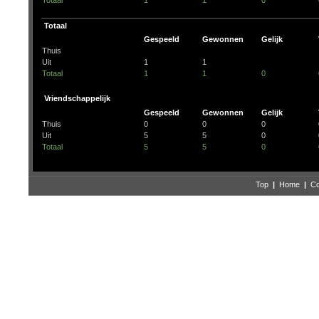
Totaal
1
1
0
Totaal
Gespeeld
Gewonnen
Gelijk
Thuis
Uit
1
1
Totaal
1
1
0
Vriendschappelijk
Gespeeld
Gewonnen
Gelijk
Thuis
0
0
0
Uit
5
5
0
Totaal
5
5
0
Top
|
Home
|
Co