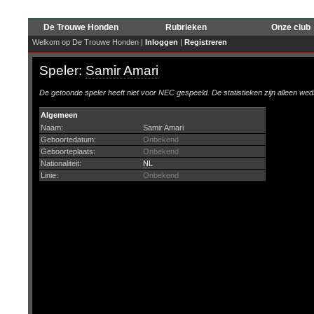
De Trouwe Honden
Rubrieken
Onze club
Welkom op De Trouwe Honden |
Inloggen
|
Registreren
Speler:
Samir Amari
De getoonde speler heeft niet voor NEC gespeeld. De statistieken zijn alleen wed
Algemeen
Naam:
Samir Amari
Geboortedatum:
Onbekend
Geboorteplaats:
Onbekend
Nationaliteit:
NL
Linie:
Onbekend