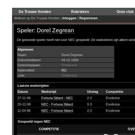
De Trouwe Honden
Rubrieken
Onze club
Welkom op De Trouwe Honden |
Inloggen
|
Registreren
Speler:
Dorel Zegrean
De getoonde speler heeft niet voor NEC gespeeld. De statistieken zijn alleen wed
Algemeen
Naam:
Dorel Zegrean
Geboortedatum:
04-12-1969
Geboorteplaats:
Onbekend
Nationaliteit:
RO
Linie:
Onbekend
Laatste wedstrijden
Datum
Wedstrijd
Uitslag
Competitie
27-11-99
Fortuna Sittard - NEC
2-2
Eredivisie
20-12-98
NEC - Fortuna Sittard
0-3
Eredivisie
11-04-98
NEC - Fortuna Sittard
2-2
Eredivisie
Gespeeld tegen NEC
COMPETITIE
OVE