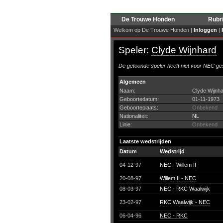
De Trouwe Honden
Rubr
Welkom op De Trouwe Honden |
Inloggen
|
Speler:
Clyde Wijnhard
De getoonde speler heeft niet voor NEC ges
Algemeen
Naam:
Clyde Wijnh
Geboortedatum:
01-11-1973
Geboorteplaats:
Onbekend
Nationaliteit:
NL
Linie:
Onbekend
Laatste wedstrijden
Datum
Wedstrijd
04-12-97
NEC - Willem II
20-08-97
Willem II - NEC
08-03-97
NEC - RKC Waalwijk
23-02-97
RKC Waalwijk - NEC
06-04-96
NEC - RKC