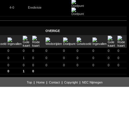
4-0
Eredivisie
OVERIGE
0
0
0
0
0
0
0
0
0
0
1
0
0
0
0
0
0
0
0
0
0
0
0
0
0
0
0
0
1
0
Top
|
Home
|
Contact
|
Copyright
|
NEC Nijmegen