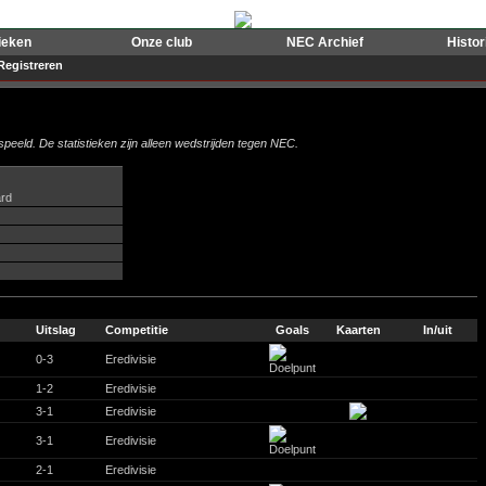
ieken
Onze club
NEC Archief
Histo
Registreren
peeld. De statistieken zijn alleen wedstrijden tegen NEC.
ard
Uitslag
Competitie
Goals
Kaarten
In/uit
0-3
Eredivisie
1-2
Eredivisie
3-1
Eredivisie
3-1
Eredivisie
2-1
Eredivisie