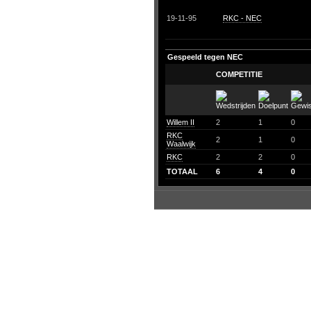
19-11-95
RKC - NEC
Gespeeld tegen NEC
COMPETITIE
Willem II
2
1
0
RKC
2
1
0
Waalwijk
RKC
2
2
0
TOTAAL
6
4
0