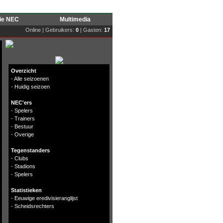
rie NEC
Multimedia
Online | Gebruikers:
0
| Gasten:
17
Overzicht
-
Alle seizoenen
-
Huidig seizoen
NEC'ers
-
Spelers
-
Trainers
-
Bestuur
-
Overige
Tegenstanders
-
Clubs
-
Stadions
-
Spelers
Statistieken
-
Eeuwige eredivisieranglijst
-
Scheidsrechters