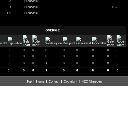
2-3
Eredivisie
2-1
Eredivisie
> 32
1-0
Eredivisie
OVERIGE
0
0
0
0
0
0
0
0
0
0
0
0
0
0
0
0
0
0
0
0
0
1
0
0
0
0
0
0
0
0
1
0
0
0
0
0
Top
|
Home
|
Contact
|
Copyright
|
NEC Nijmegen