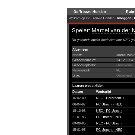
De Trouwe Honden
Rubr
Welkom op De Trouwe Honden |
Inloggen
|
Speler:
Marcel van der 
De getoonde speler heeft niet voor NEC ges
Algemeen
Naam:
Marcel van d
Geboortedatum:
24-12-1964
Geboorteplaats:
Onbekend
Nationaliteit:
NL
Linie:
Onbekend
Laatste wedstrijden
Datum
Wedstrijd
16-02-00
NEC - Dordrecht 90
06-04-97
FC Utrecht - NEC
18-10-96
NEC - FC Utrecht
21-01-96
FC Utrecht - NEC
09-09-95
NEC - FC Utrecht
15-01-95
FC Utrecht - NEC