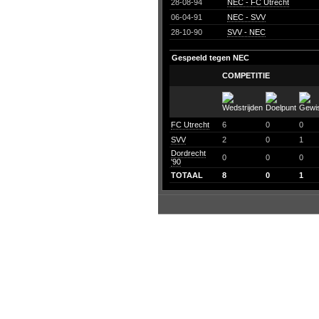
28-08-94
NEC - FC Utrecht
06-04-91
NEC - SVV
28-10-90
SVV - NEC
Gespeeld tegen NEC
COMPETITIE
FC Utrecht
6
0
0
SVV
2
0
1
Dordrecht
0
0
0
'90
TOTAAL
8
0
1