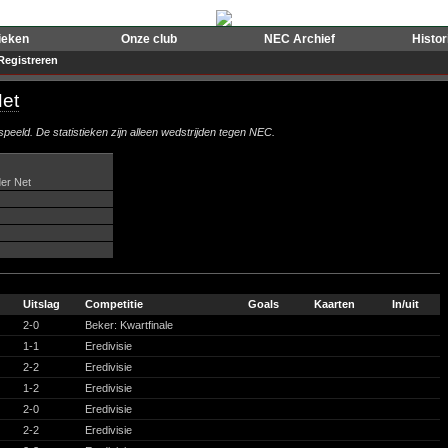
ieken
Onze club
NEC Archief
Histo
Registreren
Net
peeld. De statistieken zijn alleen wedstrijden tegen NEC.
er Net
Uitslag
Competitie
Goals
Kaarten
In/uit
2-0
Beker: Kwartfinale
1-1
Eredivisie
2-2
Eredivisie
1-2
Eredivisie
2-0
Eredivisie
2-2
Eredivisie