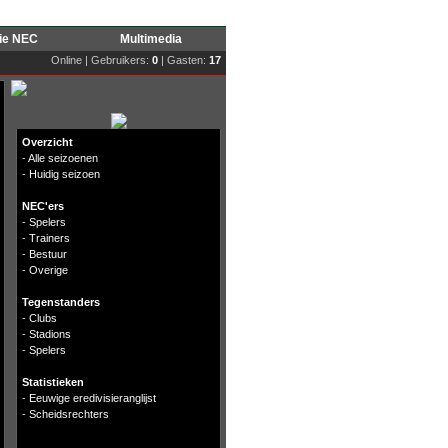
rie NEC
Multimedia
Online | Gebruikers:
0
| Gasten:
17
Overzicht
-
Alle seizoenen
-
Huidig seizoen
NEC'ers
-
Spelers
-
Trainers
-
Bestuur
-
Overige
Tegenstanders
-
Clubs
-
Stadions
-
Spelers
Statistieken
-
Eeuwige eredivisieranglijst
-
Scheidsrechters