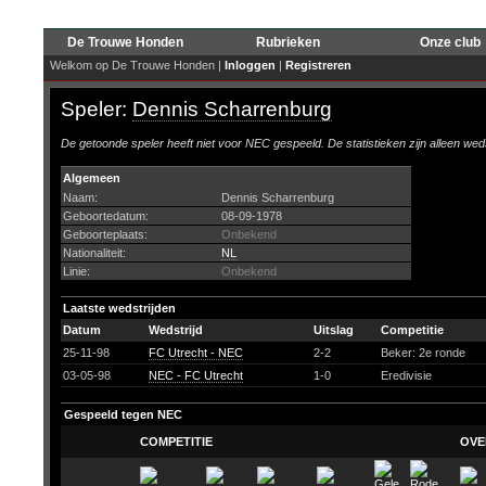
De Trouwe Honden
Rubrieken
Onze club
Welkom op De Trouwe Honden |
Inloggen
|
Registreren
Speler:
Dennis Scharrenburg
De getoonde speler heeft niet voor NEC gespeeld. De statistieken zijn alleen wed
Algemeen
Naam:
Dennis Scharrenburg
Geboortedatum:
08-09-1978
Geboorteplaats:
Onbekend
Nationaliteit:
NL
Linie:
Onbekend
Laatste wedstrijden
Datum
Wedstrijd
Uitslag
Competitie
25-11-98
FC Utrecht - NEC
2-2
Beker: 2e ronde
03-05-98
NEC - FC Utrecht
1-0
Eredivisie
Gespeeld tegen NEC
COMPETITIE
OVE