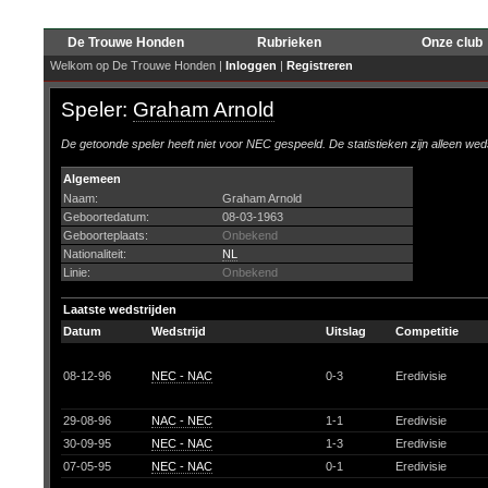
De Trouwe Honden
Rubrieken
Onze club
Welkom op De Trouwe Honden |
Inloggen
|
Registreren
Speler:
Graham Arnold
De getoonde speler heeft niet voor NEC gespeeld. De statistieken zijn alleen wed
Algemeen
Naam:
Graham Arnold
Geboortedatum:
08-03-1963
Geboorteplaats:
Onbekend
Nationaliteit:
NL
Linie:
Onbekend
Laatste wedstrijden
Datum
Wedstrijd
Uitslag
Competitie
08-12-96
NEC - NAC
0-3
Eredivisie
29-08-96
NAC - NEC
1-1
Eredivisie
30-09-95
NEC - NAC
1-3
Eredivisie
07-05-95
NEC - NAC
0-1
Eredivisie