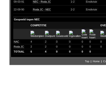
09-03-91
NEC - Roda JC
1-2
Eredivisie
22-09-90
Roda JC - NEC
2-2
Eredivisie
Gespeeld tegen NEC
COMPETITIE
OVE
NAC
4
2
0
0
0
0
0
Roda JC
2
2
0
0
0
0
0
TOTAAL
6
4
0
0
0
0
Top
|
Home
|
Co