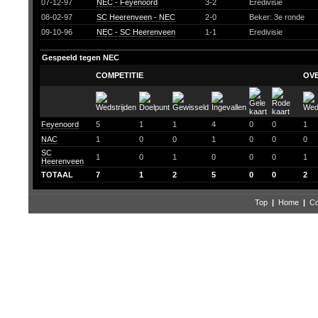
07-12-97
NEC - Feyenoord
3-2
Eredivisie
08-02-97
SC Heerenveen - NEC
2-0
Beker: 3e ronde
09-10-96
NEC - SC Heerenveen
1-1
Eredivisie
Gespeeld tegen NEC
COMPETITIE
OV
Feyenoord
5
1
1
4
0
0
1
NAC
1
0
0
1
0
0
0
SC
1
0
1
0
0
0
1
Heerenveen
TOTAAL
7
1
2
5
0
0
2
Top
|
Home
|
Co