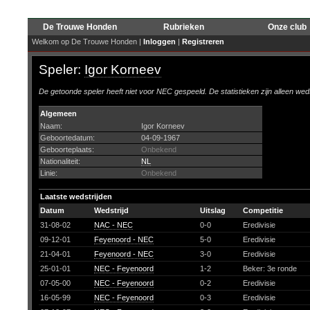
De Trouwe Honden
Rubrieken
Onze club
Welkom op De Trouwe Honden |
Inloggen
|
Registreren
Speler:
Igor Korneev
De getoonde speler heeft niet voor NEC gespeeld. De statistieken zijn alleen wed
Algemeen
Naam:
Igor Korneev
Geboortedatum:
04-09-1967
Geboorteplaats:
Onbekend
Nationaliteit:
NL
Linie:
Onbekend
Laatste wedstrijden
Datum
Wedstrijd
Uitslag
Competitie
31-08-02
NAC - NEC
0-0
Eredivisie
09-12-01
Feyenoord - NEC
5-0
Eredivisie
21-04-01
Feyenoord - NEC
3-0
Eredivisie
25-01-01
NEC - Feyenoord
1-2
Beker: 3e ronde
07-05-00
NEC - Feyenoord
0-2
Eredivisie
16-05-99
NEC - Feyenoord
0-3
Eredivisie