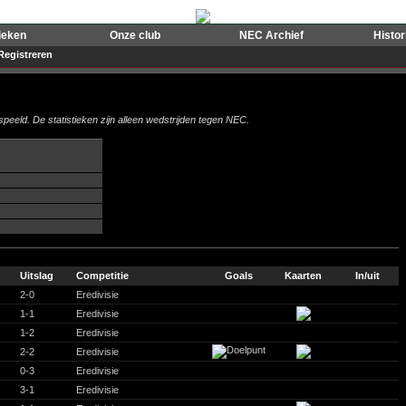
ieken
Onze club
NEC Archief
Histo
Registreren
peeld. De statistieken zijn alleen wedstrijden tegen NEC.
Uitslag
Competitie
Goals
Kaarten
In/uit
2-0
Eredivisie
1-1
Eredivisie
1-2
Eredivisie
2-2
Eredivisie
0-3
Eredivisie
3-1
Eredivisie