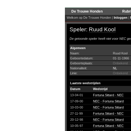
De Trouwe Honden
Rubr
Welkom op De Trouwe Honden |
Inloggen
|
Speler:
Ruud Kool
De getoonde speler heeft niet voor NEC ges
Algemeen
Naam:
Ruud Kool
Geboortedatum:
01-11-1966
Geboorteplaats:
Onbekend
Nationaliteit:
NL
Linie:
Onbekend
Laatste wedstrijden
Datum
Wedstrijd
13-04-01
Fortuna Sittard - NEC
17-09-00
NEC - Fortuna Sittard
10-03-00
NEC - Fortuna Sittard
27-11-99
Fortuna Sittard - NEC
20-12-98
NEC - Fortuna Sittard
10-05-97
Fortuna Sittard - NEC