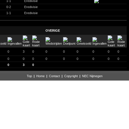
1-1
Eredivisie
0-2
Eredivisie
1-1
Eredivisie
OVERIGE
0
3
0
0
0
0
0
0
0
0
0
0
0
0
0
0
0
0
0
3
0
Top
|
Home
|
Contact
|
Copyright
|
NEC Nijmegen