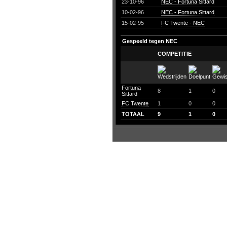
23-10-96
NEC - Fortuna Sittard
10-02-96
NEC - Fortuna Sittard
15-02-95
FC Twente - NEC
Gespeeld tegen NEC
COMPETITIE
Fortuna
8
1
0
Sittard
FC Twente
1
0
0
TOTAAL
9
1
0