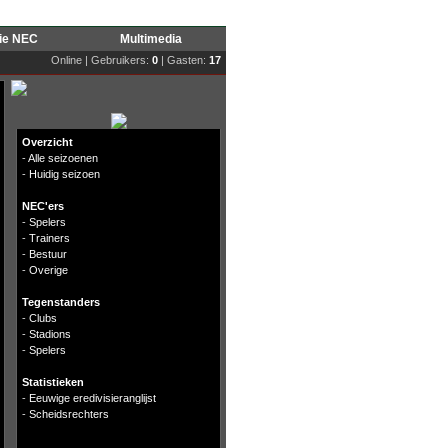
rie NEC
Multimedia
Online | Gebruikers:
0
| Gasten:
17
Overzicht
-
Alle seizoenen
-
Huidig seizoen
NEC'ers
-
Spelers
-
Trainers
-
Bestuur
-
Overige
Tegenstanders
-
Clubs
-
Stadions
-
Spelers
Statistieken
-
Eeuwige eredivisieranglijst
-
Scheidsrechters