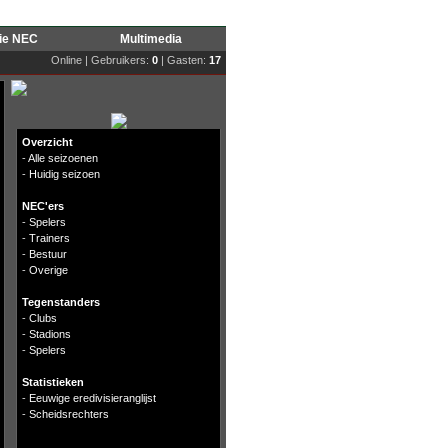
rie NEC
Multimedia
Online | Gebruikers:
0
| Gasten:
17
Overzicht
-
Alle seizoenen
-
Huidig seizoen
NEC'ers
-
Spelers
-
Trainers
-
Bestuur
-
Overige
Tegenstanders
-
Clubs
-
Stadions
-
Spelers
Statistieken
-
Eeuwige eredivisieranglijst
-
Scheidsrechters