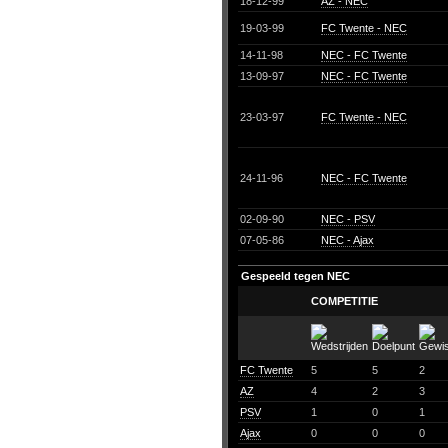
18-12-99
AZ - NEC
19-03-99
FC Twente - NEC
14-11-98
NEC - FC Twente
13-09-97
NEC - FC Twente
23-03-97
FC Twente - NEC
24-11-96
NEC - FC Twente
02-09-90
NEC - PSV
07-05-86
NEC - Ajax
Gespeeld tegen NEC
COMPETITIE
FC Twente
5
5
2
AZ
4
2
3
PSV
1
0
1
Ajax
0
0
0