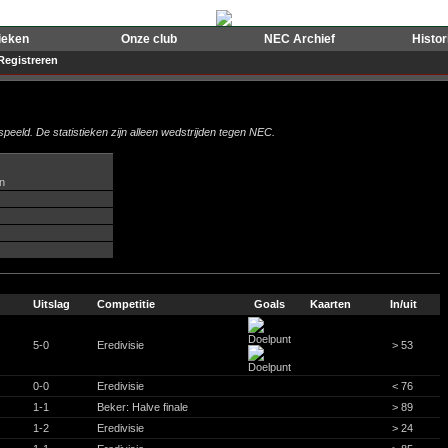
ieken
Onze club
NEC Archief
Histo
Registreren
peeld. De statistieken zijn alleen wedstrijden tegen NEC.
n
Uitslag
Competitie
Goals
Kaarten
In/uit
5-0
Eredivisie
> 53
0-0
Eredivisie
< 76
1-1
Beker: Halve finale
> 89
1-2
Eredivisie
> 24