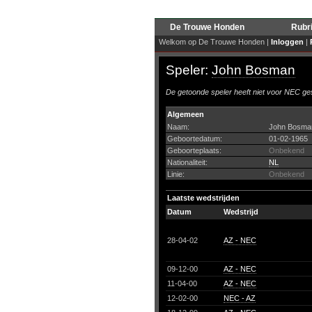
De Trouwe Honden
Rubr
Welkom op De Trouwe Honden |
Inloggen
|
Speler:
John Bosman
De getoonde speler heeft niet voor NEC ges
Algemeen
Naam:
John Bosma
Geboortedatum:
01-02-1965
Geboorteplaats:
Onbekend
Nationaliteit:
NL
Linie:
Onbekend
Laatste wedstrijden
Datum
Wedstrijd
28-04-02
AZ - NEC
09-12-00
AZ - NEC
11-04-00
AZ - NEC
12-02-00
NEC - AZ