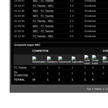
13-09-97
NEC - FC Twente
1-2
Eredivisie
23-03-97
FC Twente - NEC
3-0
Eredivisie
24-11-96
NEC - FC Twente
0-3
Eredivisie
15-03-96
NEC - FC Twente
1-4
Eredivisie
25-10-95
FC Twente - NEC
2-0
Eredivisie
21-09-94
NEC - FC Twente
0-1
Eredivisie
11-05-91
NEC - FC Twente
1-3
Eredivisie
01-12-90
FC Twente - NEC
5-0
Eredivisie
Gespeeld tegen NEC
COMPETITIE
OVE
FC Twente
13
1
2
1
1
0
0
De
1
0
0
0
0
0
0
Graafschap
TOTAAL
14
1
2
1
1
0
Top
|
Home
|
Co