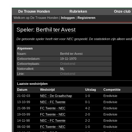
De Trouwe Honden
Rubrieken
Onze club
Welkom op De Trouwe Honden |
Inloggen
|
Registreren
Speler:
Berthil ter Avest
De getoonde speler heeft niet voor NEC gespeeld. De statistieken zijn alleen wed
Algemeen
Naam:
Berthil ter Avest
Geboortedatum:
19-11-1970
Geboorteplaats:
Onbekend
Nationaliteit:
NL
Linie:
Onbekend
Laatste wedstrijden
Datum
Wedstrijd
Uitslag
Competitie
21-02-03
NEC - De Graafschap
1-0
Eredivisie
13-10-99
NEC - FC Twente
0-1
Eredivisie
21-08-99
FC Twente - NEC
4-2
Eredivisie
19-03-99
FC Twente - NEC
2-0
Eredivisie
14-11-98
NEC - FC Twente
2-2
Eredivisie
06-02-98
FC Twente - NEC
1-0
Eredivisie