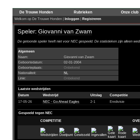
De Trouwe Honden
Rubrieken
Onze club
Welkom op De Trouwe Honden |
Inloggen
|
Registreren
Speler:
Giovanni van Zwam
De getoonde speler heeft niet voor NEC gespeeld. De statistieken zijn alleen wed
Algemeen
Naam:
Giovanni van Zwam
Geboortedatum:
02-01-2004
Geboorteplaats:
Onbekend
Nationaliteit:
NL
Linie:
Onbekend
Laatste wedstrijden
Datum
Wedstrijd
Uitslag
Competitie
17-05-26
NEC - Go Ahead Eagles
2-1
Eredivisie
Gespeeld tegen NEC
COMPETITIE
OVE