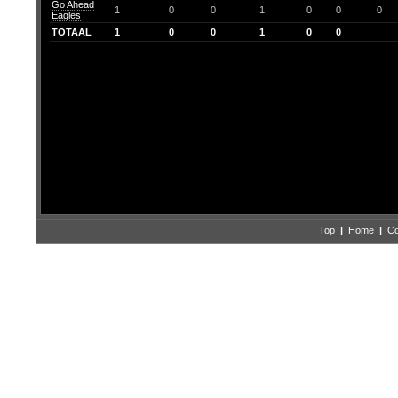
Go Ahead
1
0
0
1
0
0
0
Eagles
TOTAAL
1
0
0
1
0
0
Top
|
Home
|
Co