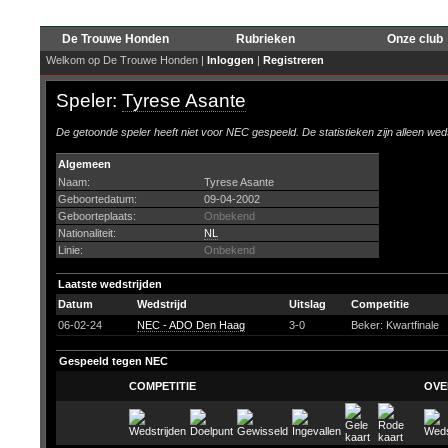
De Trouwe Honden
Rubrieken
Onze club
Welkom op De Trouwe Honden |
Inloggen
|
Registreren
Speler:
Tyrese Asante
De getoonde speler heeft niet voor NEC gespeeld. De statistieken zijn alleen wed
Algemeen
Naam:
Tyrese Asante
Geboortedatum:
09-04-2002
Geboorteplaats:
Onbekend
Nationaliteit:
NL
Linie:
Onbekend
Laatste wedstrijden
Datum
Wedstrijd
Uitslag
Competitie
06-02-24
NEC - ADO Den Haag
3-0
Beker: Kwartfinale
Gespeeld tegen NEC
COMPETITIE
OVE