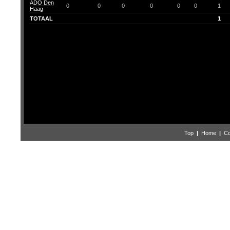
ADO Den
0
0
0
0
0
0
1
Haag
TOTAAL
1
Top
|
Home
|
Co