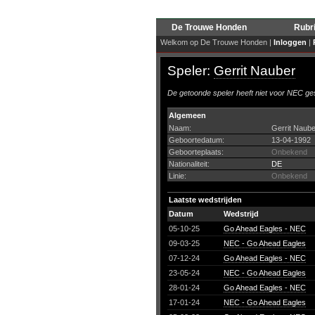
De Trouwe Honden
Rubr
Welkom op De Trouwe Honden |
Inloggen
|
Speler:
Gerrit Nauber
De getoonde speler heeft niet voor NEC ges
Algemeen
Naam:
Gerrit Naube
Geboortedatum:
13-04-1992
Geboorteplaats:
Onbekend
Nationaliteit:
DE
Linie:
Onbekend
Laatste wedstrijden
Datum
Wedstrijd
05-10-25
Go Ahead Eagles - NEC
09-03-25
NEC - Go Ahead Eagles
07-12-24
Go Ahead Eagles - NEC
23-05-24
NEC - Go Ahead Eagles
28-01-24
Go Ahead Eagles - NEC
17-01-24
NEC - Go Ahead Eagles