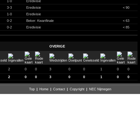
1-0
Eredivisie
3-3
Eredivisie
< 90
1-0
Eredivisie
0-2
Beker: Kwartfinale
< 63
0-2
Eredivisie
< 85
OVERIGE
2
0
0
3
0
0
1
0
0
2
0
0
3
0
0
1
0
0
Top
|
Home
|
Contact
|
Copyright
|
NEC Nijmegen