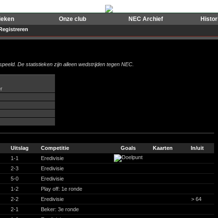
ieken
Onze club
NEC Archief
Histo
Registreren
peeld. De statistieken zijn alleen wedstrijden tegen NEC.
r
Uitslag
Competitie
Goals
Kaarten
In/uit
1-1
Eredivisie
2-3
Eredivisie
5-0
Eredivisie
1-2
Play off: 1e ronde
2-2
Eredivisie
> 64
2-1
Beker: 3e ronde