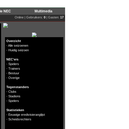
rie NEC
Multimedia
Online | Gebruikers:
0
| Gasten:
17
Overzicht
-
Alle seizoenen
-
Huidig seizoen
NEC'ers
-
Spelers
-
Trainers
-
Bestuur
-
Overige
Tegenstanders
-
Clubs
-
Stadions
-
Spelers
Statistieken
-
Eeuwige eredivisieranglijst
-
Scheidsrechters