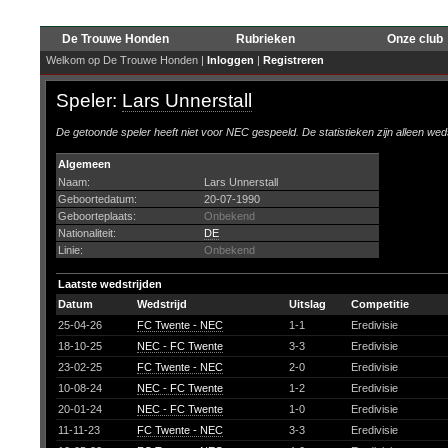
De Trouwe Honden
Rubrieken
Onze club
Welkom op De Trouwe Honden |
Inloggen
|
Registreren
Speler:
Lars Unnerstall
De getoonde speler heeft niet voor NEC gespeeld. De statistieken zijn alleen wed
Algemeen
Naam:
Lars Unnerstall
Geboortedatum:
20-07-1990
Geboorteplaats:
Onbekend
Nationaliteit:
DE
Linie:
Onbekend
Laatste wedstrijden
Datum
Wedstrijd
Uitslag
Competitie
25-04-26
FC Twente - NEC
1-1
Eredivisie
18-10-25
NEC - FC Twente
3-3
Eredivisie
23-02-25
FC Twente - NEC
2-0
Eredivisie
10-08-24
NEC - FC Twente
1-2
Eredivisie
20-01-24
NEC - FC Twente
1-0
Eredivisie
11-11-23
FC Twente - NEC
3-3
Eredivisie