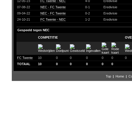
12-05-23
FC Twente - NEC
4-0
Eredivisie
07-08-22
NEC - FC Twente
0-1
Eredivisie
09-04-22
NEC - FC Twente
0-2
Eredivisie
24-10-21
FC Twente - NEC
1-2
Eredivisie
Gespeeld tegen NEC
COMPETITIE
OVE
FC Twente
10
0
0
0
0
0
0
TOTAAL
10
0
0
0
0
0
Top
|
Home
|
Co