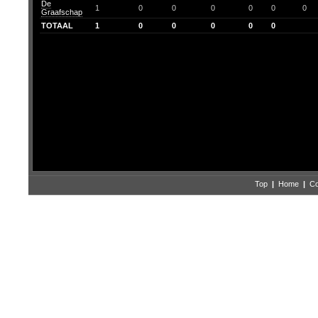
De
1
0
0
0
0
0
0
Graafschap
TOTAAL
1
0
0
0
0
0
Top
|
Home
|
Co