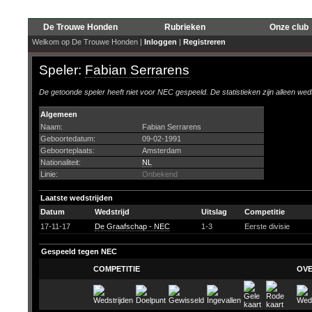
De Trouwe Honden
Rubrieken
Onze club
Welkom op De Trouwe Honden |
Inloggen
|
Registreren
Speler:
Fabian Serrarens
De getoonde speler heeft niet voor NEC gespeeld. De statistieken zijn alleen wed
Algemeen
Naam:
Fabian Serrarens
Geboortedatum:
09-02-1991
Geboorteplaats:
Amsterdam
Nationaliteit:
NL
Linie:
Onbekend
Laatste wedstrijden
Datum
Wedstrijd
Uitslag
Competitie
17-11-17
De Graafschap - NEC
1-3
Eerste divisie
Gespeeld tegen NEC
COMPETITIE
OVE