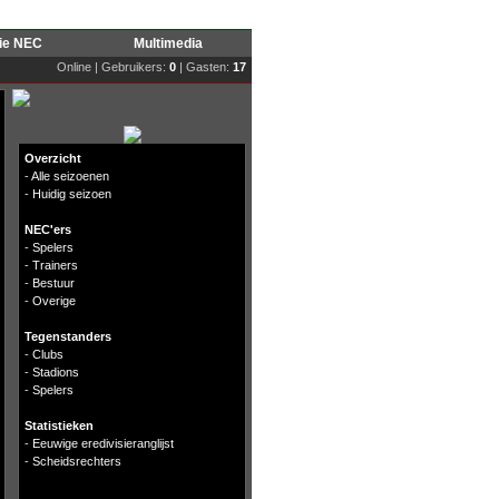
rie NEC
Multimedia
Online | Gebruikers:
0
| Gasten:
17
Overzicht
-
Alle seizoenen
-
Huidig seizoen
NEC'ers
-
Spelers
-
Trainers
-
Bestuur
-
Overige
Tegenstanders
-
Clubs
-
Stadions
-
Spelers
Statistieken
-
Eeuwige eredivisieranglijst
-
Scheidsrechters