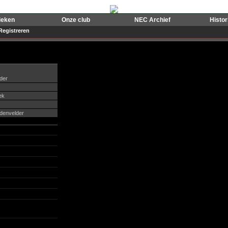
ieken
Onze club
NEC Archief
Histo
Registreren
der
ek
ddenvelder