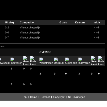
Uitslag
Competitie
Goals
Kaarten
In/uit
1-2
Vriendschappelijk
< 46
0-0
Vriendschappelijk
< 46
0-7
Vriendschappelijk
< 46
zoen
OVERIGE
3
0
0
3
0
0
3
0
0
3
0
0
Top
|
Home
|
Contact
|
Copyright
|
NEC Nijmegen