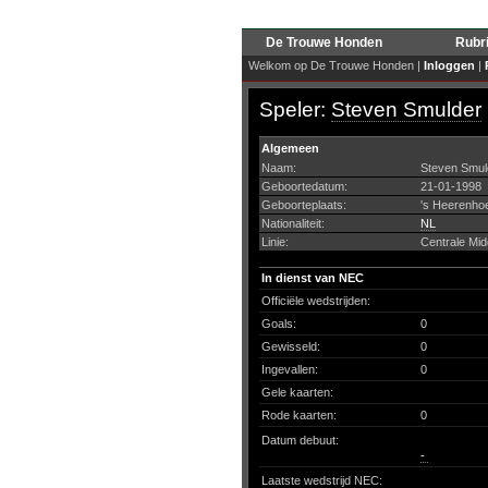
De Trouwe Honden
Rubr
Welkom op De Trouwe Honden |
Inloggen
|
Speler:
Steven Smulder
Algemeen
Naam:
Steven Smul
Geboortedatum:
21-01-1998
Geboorteplaats:
's Heerenho
Nationaliteit:
NL
Linie:
Centrale Mi
In dienst van NEC
Officiële wedstrijden:
Goals:
0
Gewisseld:
0
Ingevallen:
0
Gele kaarten:
Rode kaarten:
0
Datum debuut:
-
Laatste wedstrijd NEC: