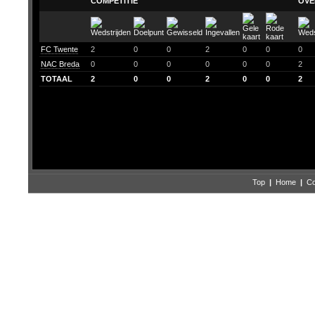
COMPETITIE
OVE
FC Twente
2
0
0
2
0
0
0
NAC Breda
0
0
0
0
0
0
2
TOTAAL
2
0
0
2
0
0
2
Top
|
Home
|
Co