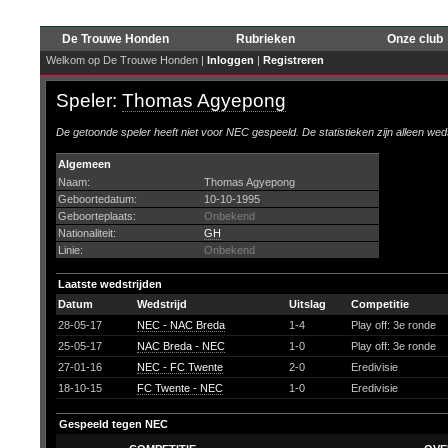
De Trouwe Honden
Rubrieken
Onze club
Welkom op De Trouwe Honden |
Inloggen
|
Registreren
Speler:
Thomas Agyepong
De getoonde speler heeft niet voor NEC gespeeld. De statistieken zijn alleen wed
Algemeen
Naam:
Thomas Agyepong
Geboortedatum:
10-10-1995
Geboorteplaats:
Onbekend
Nationaliteit:
GH
Linie:
Onbekend
Laatste wedstrijden
Datum
Wedstrijd
Uitslag
Competitie
28-05-17
NEC - NAC Breda
1-4
Play off: 3e ronde
25-05-17
NAC Breda - NEC
1-0
Play off: 3e ronde
27-01-16
NEC - FC Twente
2-0
Eredivisie
18-10-15
FC Twente - NEC
1-0
Eredivisie
Gespeeld tegen NEC