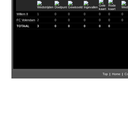
Willem II
1
0
0
0
0
0
0
FC Volendam
2
0
0
0
0
0
0
TOTAAL
3
0
0
0
0
0
Top
|
Home
|
Co