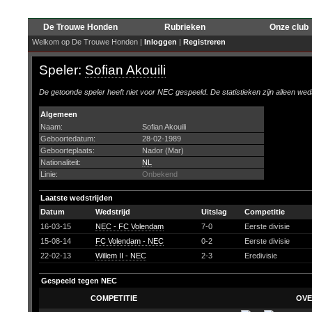
De Trouwe Honden
Rubrieken
Onze club
Welkom op De Trouwe Honden |
Inloggen
|
Registreren
Speler:
Sofian Akouili
De getoonde speler heeft niet voor NEC gespeeld. De statistieken zijn alleen wed
Algemeen
Naam:
Sofian Akouili
Geboortedatum:
28-02-1989
Geboorteplaats:
Nador (Mar)
Nationaliteit:
NL
Linie:
Onbekend
Laatste wedstrijden
Datum
Wedstrijd
Uitslag
Competitie
16-03-15
NEC - FC Volendam
7-0
Eerste divisie
15-08-14
FC Volendam - NEC
0-2
Eerste divisie
22-02-13
Willem II - NEC
2-3
Eredivisie
Gespeeld tegen NEC
COMPETITIE
OVE