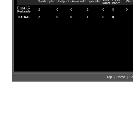
Roda JC
2
0
0
1
0
0
0
Kerkrade
TOTAAL
2
0
0
1
0
0
Top
|
Home
|
Co