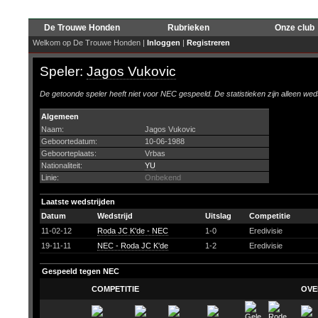
De Trouwe Honden
Rubrieken
Onze club
Welkom op De Trouwe Honden |
Inloggen
|
Registreren
Speler:
Jagos Vukovic
De getoonde speler heeft niet voor NEC gespeeld. De statistieken zijn alleen wed
Algemeen
Naam:
Jagos Vukovic
Geboortedatum:
10-06-1988
Geboorteplaats:
Vrbas
Nationaliteit:
YU
Linie:
Onbekend
Laatste wedstrijden
Datum
Wedstrijd
Uitslag
Competitie
11-02-12
Roda JC K'de - NEC
1-0
Eredivisie
19-11-11
NEC - Roda JC K'de
1-2
Eredivisie
Gespeeld tegen NEC
COMPETITIE
OVE