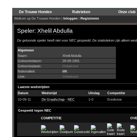
De Trouwe Honden
Rubrieken
Onze club
Welkom op De Trouwe Honden |
Inloggen
|
Registreren
Speler:
Xhelil Abdulla
De getoonde speler heeft niet voor NEC gespeeld. De statistieken zijn alleen wed
Algemeen
Naam:
Xhelil Abdulla
Geboortedatum:
28-09-1991
Geboorteplaats:
Onbekend
Nationaliteit:
MK
Linie:
Onbekend
Laatste wedstrijden
Datum
Wedstrijd
Uitslag
Competitie
10-09-11
De Graafschap - NEC
1-0
Eredivisie
Gespeeld tegen NEC
COMPETITIE
OVE