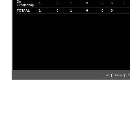
De
1
0
1
0
0
0
0
Graafschap
TOTAAL
1
0
1
0
0
0
Top
|
Home
|
Co