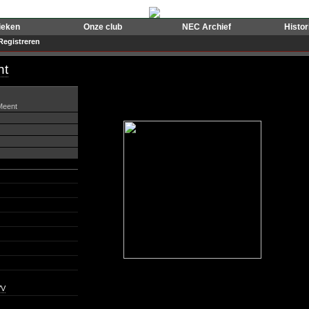
ieken
Onze club
NEC Archief
Histo
Registreren
nt
Meent
VV