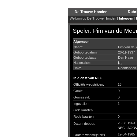
De Trouwe Honden
Rubr
Welkom op De Trouwe Honden |
Inloggen
|
Speler:
Pim van de Mee
Algemeen
Naam:
Pim van de 
Geboortedatum:
20-11-1937
Geboorteplaats:
Den Haag
Nationaliteit:
NL
Linie:
Rechtsback
In dienst van NEC
Officiële wedstrijden:
15
Goals:
0
Gewisseld:
0
Ingevallen:
1
Gele kaarten:
Rode kaarten:
0
25-08-1963
Datum debuut:
NEC - AGO
19-04-1965
Laatste wedstrijd NEC: