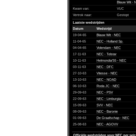
Blauw Wit -
Kwam van:
VUC
Vertrok naar:
Gestopt
Laatste wedstrijden
Datum
Wedstrijd
19-04-65
Blauw Wit - NEC
11-04-65
NEC - Holland Sp.
04-04-65
Volendam - NEC
17-11-63
NEC - Telstar
10-11-63
Helmondia'55 - NEC
03-11-63
NEC - DFC
27-10-63
Vitesse - NEC
13-10-63
NEC - NOAD
06-10-63
Roda JC - NEC
29-09-63
NEC - PSV
22-09-63
NEC - Limburgia
15-09-63
SVV - NEC
08-09-63
NEC - Baronie
01-09-63
De Graafschap - NEC
25-08-63
NEC - AGOVV
Officiële wedstrijden voor NEC per sei