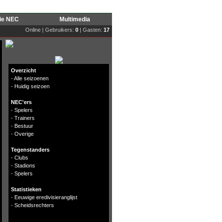
rie NEC
Multimedia
Online | Gebruikers:
0
| Gasten:
17
Overzicht
-
Alle seizoenen
-
Huidig seizoen
NEC'ers
-
Spelers
-
Trainers
-
Bestuur
-
Overige
Tegenstanders
-
Clubs
-
Stadions
-
Spelers
Statistieken
-
Eeuwige eredivisieranglijst
-
Scheidsrechters