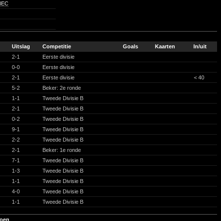
 NEC
Uitslag
Competitie
Goals
Kaarten
In/uit
2-1
Eerste divisie
0-0
Eerste divisie
2-1
Eerste divisie
< 40
5-2
Beker: 2e ronde
1-1
Tweede Divisie B
2-1
Tweede Divisie B
0-2
Tweede Divisie B
9-1
Tweede Divisie B
2-2
Tweede Divisie B
2-1
Beker: 1e ronde
7-1
Tweede Divisie B
1-3
Tweede Divisie B
1-1
Tweede Divisie B
4-0
Tweede Divisie B
1-1
Tweede Divisie B
zoen