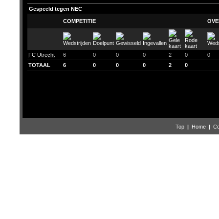
Gespeeld tegen NEC
COMPETITIE
OVE
FC Utrecht
6
0
0
0
2
0
0
TOTAAL
6
0
0
0
2
0
Top
|
Home
|
Co