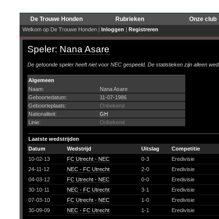
De Trouwe Honden
Rubrieken
Onze club
Welkom op De Trouwe Honden |
Inloggen
|
Registreren
Speler:
Nana Asare
De getoonde speler heeft niet voor NEC gespeeld. De statistieken zijn alleen wed
Algemeen
Naam:
Nana Asare
Geboortedatum:
11-07-1986
Geboorteplaats:
Onbekend
Nationaliteit:
GH
Linie:
Onbekend
Laatste wedstrijden
Datum
Wedstrijd
Uitslag
Competitie
10-02-13
FC Utrecht - NEC
0-3
Eredivisie
24-11-12
NEC - FC Utrecht
2-0
Eredivisie
04-03-12
FC Utrecht - NEC
0-0
Eredivisie
30-10-11
NEC - FC Utrecht
3-1
Eredivisie
07-03-10
FC Utrecht - NEC
1-0
Eredivisie
30-09-09
NEC - FC Utrecht
1-1
Eredivisie