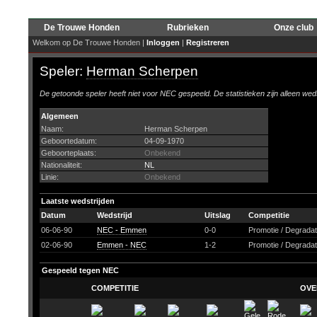
De Trouwe Honden
Rubrieken
Onze club
Welkom op De Trouwe Honden |
Inloggen
|
Registreren
Speler:
Herman Scherpen
De getoonde speler heeft niet voor NEC gespeeld. De statistieken zijn alleen wed
Algemeen
Naam:
Herman Scherpen
Geboortedatum:
04-09-1970
Geboorteplaats:
Onbekend
Nationaliteit:
NL
Linie:
Onbekend
Laatste wedstrijden
Datum
Wedstrijd
Uitslag
Competitie
06-06-90
NEC - Emmen
0-0
Promotie / Degrada
02-06-90
Emmen - NEC
1-2
Promotie / Degrada
Gespeeld tegen NEC
COMPETITIE
OVE