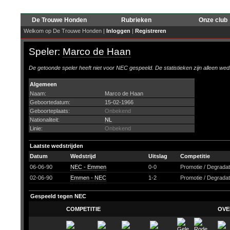
De Trouwe Honden
Rubrieken
Onze club
Welkom op De Trouwe Honden |
Inloggen
|
Registreren
Speler:
Marco de Haan
De getoonde speler heeft niet voor NEC gespeeld. De statistieken zijn alleen wed
Algemeen
Naam:
Marco de Haan
Geboortedatum:
15-02-1966
Geboorteplaats:
Onbekend
Nationaliteit:
NL
Linie:
Onbekend
Laatste wedstrijden
Datum
Wedstrijd
Uitslag
Competitie
06-06-90
NEC - Emmen
0-0
Promotie / Degrada
02-06-90
Emmen - NEC
1-2
Promotie / Degrada
Gespeeld tegen NEC
COMPETITIE
OVE