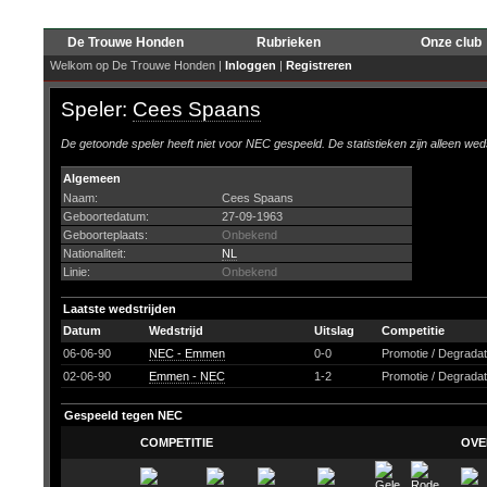
De Trouwe Honden
Rubrieken
Onze club
Welkom op De Trouwe Honden |
Inloggen
|
Registreren
Speler:
Cees Spaans
De getoonde speler heeft niet voor NEC gespeeld. De statistieken zijn alleen wed
Algemeen
Naam:
Cees Spaans
Geboortedatum:
27-09-1963
Geboorteplaats:
Onbekend
Nationaliteit:
NL
Linie:
Onbekend
Laatste wedstrijden
Datum
Wedstrijd
Uitslag
Competitie
06-06-90
NEC - Emmen
0-0
Promotie / Degrada
02-06-90
Emmen - NEC
1-2
Promotie / Degrada
Gespeeld tegen NEC
COMPETITIE
OVE