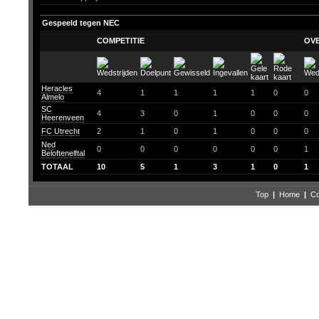
Gespeeld tegen NEC
COMPETITIE
OV
Heracles
4
1
1
1
1
0
0
Almelo
SC
4
3
0
1
0
0
0
Heerenveen
FC Utrecht
2
1
0
1
0
0
0
Ned
0
0
0
0
0
0
1
Beloftenelftal
TOTAAL
10
5
1
3
1
0
1
Top
|
Home
|
Co