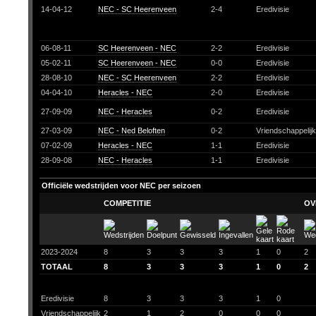
14-04-12
NEC - SC Heerenveen
2-4
Eredivisie
06-08-11
SC Heerenveen - NEC
2-2
Eredivisie
05-02-11
SC Heerenveen - NEC
0-0
Eredivisie
28-08-10
NEC - SC Heerenveen
2-2
Eredivisie
04-04-10
Heracles - NEC
2-0
Eredivisie
27-09-09
NEC - Heracles
0-2
Eredivisie
27-03-09
NEC - Ned Beloften
0-2
Vriendschappelij
07-02-09
Heracles - NEC
1-1
Eredivisie
28-09-08
NEC - Heracles
1-1
Eredivisie
Officiële wedstrijden voor NEC per seizoen
COMPETITIE
OV
2023-2024
8
3
3
3
1
0
2
TOTAAL
8
3
3
3
1
0
2
Eredivisie
8
3
3
3
1
0
Vriendschappelijk
2
1
2
0
0
0