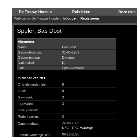
De Trouwe Honden
Rubrieken
Onze club
Welkom op De Trouwe Honden |
Inloggen
|
Registreren
Speler:
Bas Dost
Algemeen
Naam:
Bas Dost
Geboortedatum:
31-05-1989
Geboorteplaats:
Deventer
Nationaliteit:
NL
Linie:
Spits/Aanvaller
In dienst van NEC
Officiële wedstrijden:
8
Goals:
8
Gewisseld:
3
Ingevallen:
3
Gele kaarten:
1
Rode kaarten:
0
26-08-2023
Datum debuut:
NEC - RKC Waalwijk
06-12-2023
Laatste wedstrijd NEC: