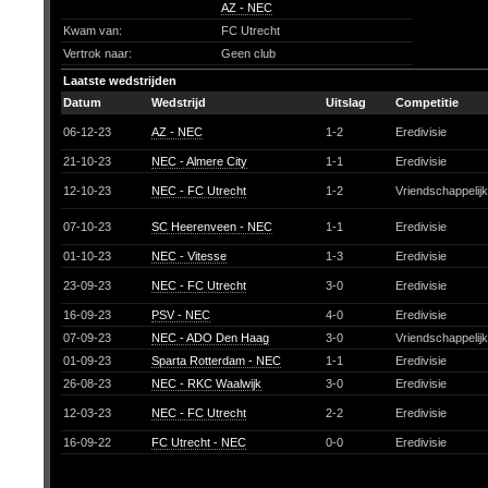
AZ - NEC
Kwam van:
FC Utrecht
Vertrok naar:
Geen club
Laatste wedstrijden
Datum
Wedstrijd
Uitslag
Competitie
06-12-23
AZ - NEC
1-2
Eredivisie
21-10-23
NEC - Almere City
1-1
Eredivisie
12-10-23
NEC - FC Utrecht
1-2
Vriendschappelij
07-10-23
SC Heerenveen - NEC
1-1
Eredivisie
01-10-23
NEC - Vitesse
1-3
Eredivisie
23-09-23
NEC - FC Utrecht
3-0
Eredivisie
16-09-23
PSV - NEC
4-0
Eredivisie
07-09-23
NEC - ADO Den Haag
3-0
Vriendschappelij
01-09-23
Sparta Rotterdam - NEC
1-1
Eredivisie
26-08-23
NEC - RKC Waalwijk
3-0
Eredivisie
12-03-23
NEC - FC Utrecht
2-2
Eredivisie
16-09-22
FC Utrecht - NEC
0-0
Eredivisie