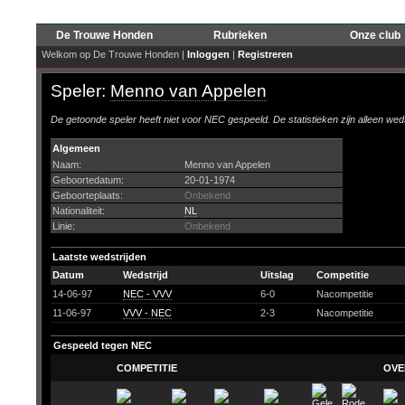
De Trouwe Honden
Rubrieken
Onze club
Welkom op De Trouwe Honden |
Inloggen
|
Registreren
Speler:
Menno van Appelen
De getoonde speler heeft niet voor NEC gespeeld. De statistieken zijn alleen wed
Algemeen
Naam:
Menno van Appelen
Geboortedatum:
20-01-1974
Geboorteplaats:
Onbekend
Nationaliteit:
NL
Linie:
Onbekend
Laatste wedstrijden
Datum
Wedstrijd
Uitslag
Competitie
14-06-97
NEC - VVV
6-0
Nacompetitie
11-06-97
VVV - NEC
2-3
Nacompetitie
Gespeeld tegen NEC
COMPETITIE
OVE