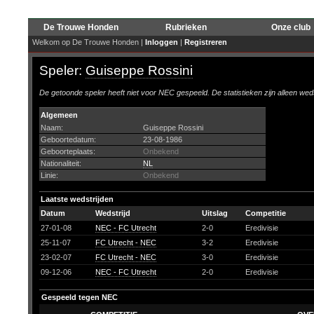
De Trouwe Honden
Rubrieken
Onze club
Welkom op De Trouwe Honden |
Inloggen
|
Registreren
Speler:
Guiseppe Rossini
De getoonde speler heeft niet voor NEC gespeeld. De statistieken zijn alleen wed
Algemeen
Naam:
Guiseppe Rossini
Geboortedatum:
23-08-1986
Geboorteplaats:
Onbekend
Nationaliteit:
NL
Linie:
Onbekend
Laatste wedstrijden
Datum
Wedstrijd
Uitslag
Competitie
27-01-08
NEC - FC Utrecht
2-0
Eredivisie
25-11-07
FC Utrecht - NEC
3-2
Eredivisie
23-02-07
FC Utrecht - NEC
3-0
Eredivisie
09-12-06
NEC - FC Utrecht
2-0
Eredivisie
Gespeeld tegen NEC