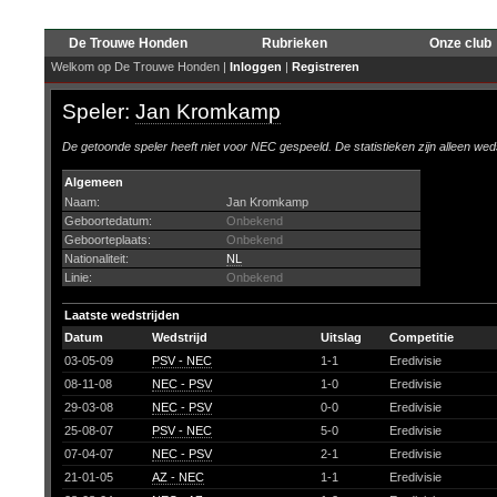
De Trouwe Honden
Rubrieken
Onze club
Welkom op De Trouwe Honden |
Inloggen
|
Registreren
Speler:
Jan Kromkamp
De getoonde speler heeft niet voor NEC gespeeld. De statistieken zijn alleen wed
Algemeen
Naam:
Jan Kromkamp
Geboortedatum:
Onbekend
Geboorteplaats:
Onbekend
Nationaliteit:
NL
Linie:
Onbekend
Laatste wedstrijden
Datum
Wedstrijd
Uitslag
Competitie
03-05-09
PSV - NEC
1-1
Eredivisie
08-11-08
NEC - PSV
1-0
Eredivisie
29-03-08
NEC - PSV
0-0
Eredivisie
25-08-07
PSV - NEC
5-0
Eredivisie
07-04-07
NEC - PSV
2-1
Eredivisie
21-01-05
AZ - NEC
1-1
Eredivisie