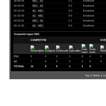
28-08-04
NEC - AZ
1-2
Eredivisie
20-03-04
NEC - AZ
0-2
Eredivisie
04-10-03
AZ - NEC
2-0
Eredivisie
01-02-03
AZ - NEC
0-0
Eredivisie
04-03-01
NEC - AZ
1-1
Eredivisie
09-12-00
AZ - NEC
0-0
Eredivisie
Gespeeld tegen NEC
COMPETITIE
OVE
PSV
5
0
0
1
0
0
0
AZ
7
0
0
0
2
0
0
TOTAAL
12
0
0
1
2
0
Top
|
Home
|
Co