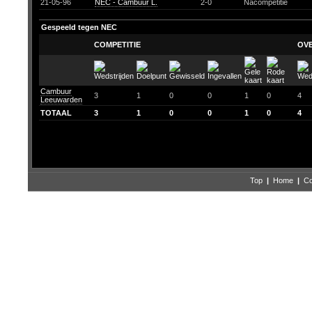
21-05-96
NEC - Cambuur L.
2-0
Nacompetitie
Gespeeld tegen NEC
COMPETITIE
OV
Cambuur
3
1
0
0
1
0
4
Leeuwarden
TOTAAL
3
1
0
0
1
0
4
Top
|
Home
|
Co