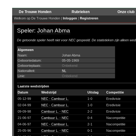
De Trouwe Honden
Rubrieken
Onze club
Welkom op De Trouwe Honden |
Inloggen
|
Registreren
Speler:
Johan Abma
De getoonde speler heeft niet voor NEC gespeeld. De statistieken zijn alleen wed
Algemeen
Naam:
Johan Abma
Geboortedatum:
05-05-1969
Geboorteplaats:
Onbekend
Nationaliteit:
NL
Linie:
Onbekend
Laatste wedstrijden
Datum
Wedstrijd
Uitslag
Competitie
05-12-99
NEC - Cambuur L.
1-0
Eredivisie
02-04-99
NEC - Cambuur L.
1-0
Eredivisie
09-09-98
Cambuur L. - NEC
2-2
Eredivisie
21-06-97
Cambuur L. - NEC
0-4
Nacompetitie
04-06-97
NEC - Cambuur L.
2-1
Nacompetitie
25-05-96
Cambuur L. - NEC
0-1
Nacompetitie