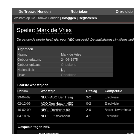
De Trouwe Honden
Rubrieken
Onze club
Welkom op De Trouwe Honden |
Inloggen
|
Registreren
Speler:
Mark de Vries
De getoonde speler heeft niet voor NEC gespeeld. De statistieken zijn alleen wed
Algemeen
Naam:
Mark de Vries
Geboortedatum:
24-08-1975
Geboorteplaats:
Onbekend
Nationaliteit:
NL
Linie:
Onbekend
Laatste wedstrijden
Datum
Wedstrijd
Uitslag
Competitie
29-04-07
NEC - ADO Den Haag
3-2
Eredivisie
02-12-06
ADO Den Haag - NEC
0-2
Eredivisie
16-02-00
NEC - Dordrecht 90
2-0
Beker: Kwartfinale
04-10-97
NEC - FC Volendam
4-1
Eredivisie
Gespeeld tegen NEC