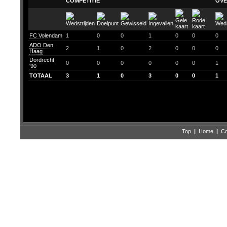
COMPETITIE
OVE
FC Volendam
1
0
0
1
0
0
0
ADO Den
2
1
0
2
0
0
0
Haag
Dordrecht
0
0
0
0
0
0
1
'90
TOTAAL
3
1
0
3
0
0
1
Top
|
Home
|
Co