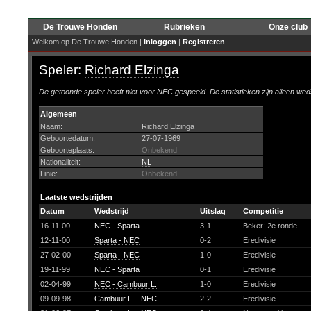
De Trouwe Honden
Rubrieken
Onze club
Welkom op De Trouwe Honden |
Inloggen
|
Registreren
Speler:
Richard Elzinga
De getoonde speler heeft niet voor NEC gespeeld. De statistieken zijn alleen wed
Algemeen
Naam:
Richard Elzinga
Geboortedatum:
27-07-1969
Geboorteplaats:
Onbekend
Nationaliteit:
NL
Linie:
Onbekend
Laatste wedstrijden
Datum
Wedstrijd
Uitslag
Competitie
16-11-00
NEC - Sparta
3-1
Beker: 2e ronde
12-11-00
Sparta - NEC
0-2
Eredivisie
27-02-00
Sparta - NEC
1-0
Eredivisie
19-11-99
NEC - Sparta
0-1
Eredivisie
02-04-99
NEC - Cambuur L.
1-0
Eredivisie
09-09-98
Cambuur L. - NEC
2-2
Eredivisie