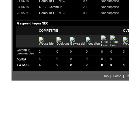
21-06-97
Cambuur L. - NEC
0-4
Nacompetitie
04-06-97
NEC - Cambuur L.
2-1
Nacompetitie
25-05-96
Cambuur L. - NEC
0-1
Nacompetitie
Gespeeld tegen NEC
COMPETITIE
OV
Cambuur
2
0
0
0
0
0
3
Leeuwarden
Sparta
3
0
0
0
0
0
1
TOTAAL
5
0
0
0
0
0
4
Top
|
Home
|
Co