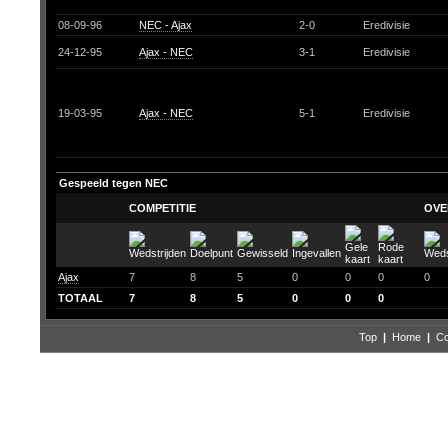
08-09-96
NEC - Ajax
2-0
Eredivisie
24-12-95
Ajax - NEC
3-1
Eredivisie
19-03-95
Ajax - NEC
5-1
Eredivisie
Gespeeld tegen NEC
COMPETITIE
OVE
Ajax
7
8
5
0
0
0
0
TOTAAL
7
8
5
0
0
0
Top
|
Home
|
Co