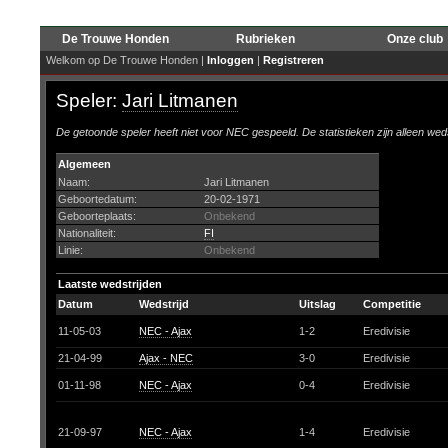
De Trouwe Honden
Rubrieken
Onze club
Welkom op De Trouwe Honden |
Inloggen
|
Registreren
Speler:
Jari Litmanen
De getoonde speler heeft niet voor NEC gespeeld. De statistieken zijn alleen wed
Algemeen
Naam:
Jari Litmanen
Geboortedatum:
20-02-1971
Geboorteplaats:
Onbekend
Nationaliteit:
FI
Linie:
Onbekend
Laatste wedstrijden
Datum
Wedstrijd
Uitslag
Competitie
11-05-03
NEC - Ajax
1-2
Eredivisie
21-04-99
Ajax - NEC
3-0
Eredivisie
01-11-98
NEC - Ajax
0-4
Eredivisie
21-09-97
NEC - Ajax
1-4
Eredivisie