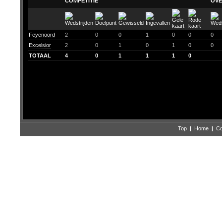
COMPETITIE
OVE
Feyenoord
2
0
0
1
0
0
0
Excelsior
2
0
1
0
1
0
0
TOTAAL
4
0
1
1
1
0
Top
|
Home
|
Co