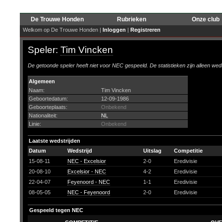
De Trouwe Honden
Rubrieken
Onze club
Welkom op De Trouwe Honden |
Inloggen
|
Registreren
Speler:
Tim Vincken
De getoonde speler heeft niet voor NEC gespeeld. De statistieken zijn alleen wed
Algemeen
Naam:
Tim Vincken
Geboortedatum:
12-09-1986
Geboorteplaats:
Onbekend
Nationaliteit:
NL
Linie:
Onbekend
Laatste wedstrijden
Datum
Wedstrijd
Uitslag
Competitie
15-08-11
NEC - Excelsior
2-0
Eredivisie
20-08-10
Excelsior - NEC
4-2
Eredivisie
22-04-07
Feyenoord - NEC
1-1
Eredivisie
08-05-05
NEC - Feyenoord
2-0
Eredivisie
Gespeeld tegen NEC