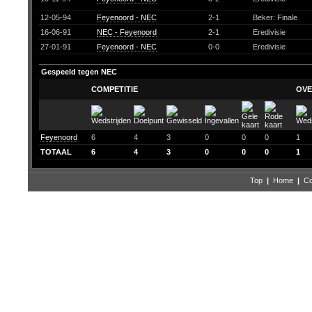
12-05-94
Feyenoord - NEC
2-1
Beker: Finale
16-06-91
NEC - Feyenoord
2-1
Eredivisie
27-01-91
Feyenoord - NEC
0-0
Eredivisie
Gespeeld tegen NEC
COMPETITIE
OVE
Feyenoord
6
4
3
0
0
0
1
TOTAAL
6
4
3
0
0
0
1
Top
|
Home
|
Co