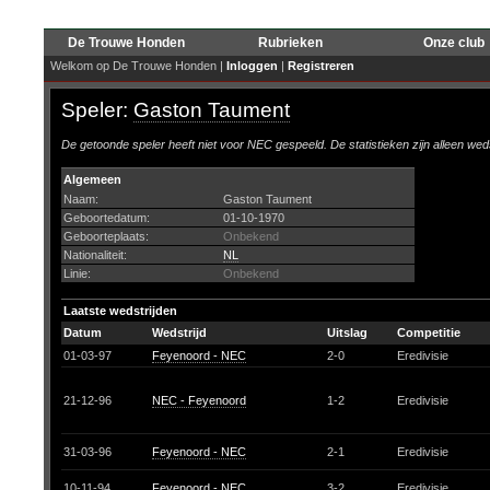
De Trouwe Honden
Rubrieken
Onze club
Welkom op De Trouwe Honden |
Inloggen
|
Registreren
Speler:
Gaston Taument
De getoonde speler heeft niet voor NEC gespeeld. De statistieken zijn alleen wed
Algemeen
Naam:
Gaston Taument
Geboortedatum:
01-10-1970
Geboorteplaats:
Onbekend
Nationaliteit:
NL
Linie:
Onbekend
Laatste wedstrijden
Datum
Wedstrijd
Uitslag
Competitie
01-03-97
Feyenoord - NEC
2-0
Eredivisie
21-12-96
NEC - Feyenoord
1-2
Eredivisie
31-03-96
Feyenoord - NEC
2-1
Eredivisie
10-11-94
Feyenoord - NEC
3-2
Eredivisie