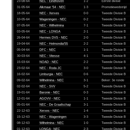
23-08-64
NEC - Eindhoven
1-2
Eerste divisie
31-05-64
Alkmaar '54 - NEC
1-3
Promotiewedstrijd
18-05-64
NEC - Xerxes
0-0
Tweede Divisie B
10-05-64
Wageningen - NEC
0-2
Tweede Divisie B
07-05-64
NEC - Wilhelmina
7-1
Tweede Divisie B
03-05-64
NEC - LONGA
2-1
Tweede Divisie B
26-04-64
Hermes DVS - NEC
2-0
Tweede Divisie B
19-04-64
NEC - Helmondia'55
2-2
Tweede Divisie B
05-04-64
DFC - NEC
1-1
Tweede Divisie B
30-03-64
NEC - Vitesse
4-1
Tweede Divisie B
15-03-64
NOAD - NEC
2-2
Tweede Divisie B
23-02-64
NEC - Roda JC
3-0
Tweede Divisie B
16-02-64
Limburgia - NEC
0-6
Tweede Divisie B
09-02-64
Wilhelmina - NEC
3-1
Beker: 3e ronde
02-02-64
NEC - SVV
5-2
Tweede Divisie B
19-01-64
Baronie - NEC
0-3
Tweede Divisie B
12-01-64
AGOVV - NEC
1-1
Tweede Divisie B
05-01-64
NEC - De Graafschap
3-1
Tweede Divisie B
22-12-63
Xerxes - NEC
1-4
Tweede Divisie B
15-12-63
NEC - Wageningen
3-3
Tweede Divisie B
08-12-63
Wilhelmina - NEC
1-0
Tweede Divisie B
01-12-63
LONGA - NEC
2-3
Tweede Divisie B