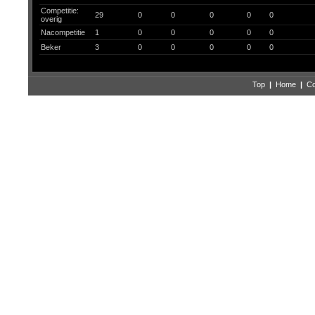
Competitie:
29
0
0
0
0
0
overig
Nacompetitie
1
0
0
0
0
0
Beker
3
0
0
0
0
0
Top
|
Home
|
Co