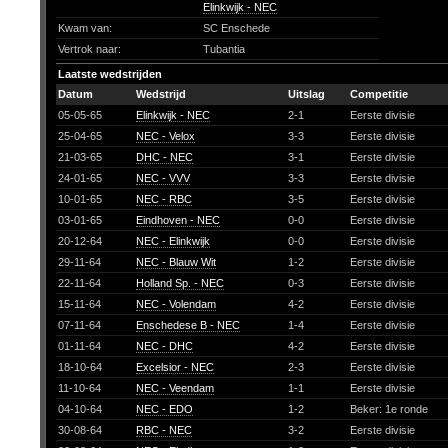
Elinkwijk - NEC
Kwam van:
SC Enschede
Vertrok naar:
Tubantia
Laatste wedstrijden
Datum
Wedstrijd
Uitslag
Competitie
05-05-65
Elinkwijk - NEC
2-1
Eerste divisie
25-04-65
NEC - Velox
3-3
Eerste divisie
21-03-65
DHC - NEC
3-1
Eerste divisie
24-01-65
NEC - VVV
3-3
Eerste divisie
10-01-65
NEC - RBC
3-5
Eerste divisie
03-01-65
Eindhoven - NEC
0-0
Eerste divisie
20-12-64
NEC - Elinkwijk
0-0
Eerste divisie
29-11-64
NEC - Blauw Wit
1-2
Eerste divisie
22-11-64
Holland Sp. - NEC
0-3
Eerste divisie
15-11-64
NEC - Volendam
4-2
Eerste divisie
07-11-64
Enschedese B - NEC
1-4
Eerste divisie
01-11-64
NEC - DHC
4-2
Eerste divisie
18-10-64
Excelsior - NEC
2-3
Eerste divisie
11-10-64
NEC - Veendam
1-1
Eerste divisie
04-10-64
NEC - EDO
1-2
Beker: 1e ronde
30-08-64
RBC - NEC
3-2
Eerste divisie