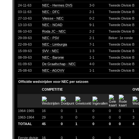
24-11-63
NEC - Hermes DVS
3-0
Tweede Divisie B
03-11-63
NEC - DFC
2-1
Tweede Divisie B
27-10-63
Vitesse - NEC
0-2
Tweede Divisie B
13-10-63
NEC - NOAD
9-1
Tweede Divisie B
06-10-63
Roda JC - NEC
2-2
Tweede Divisie B
29-09-63
NEC - PSV
2-1
Beker: 1e ronde
22-09-63
NEC - Limburgia
7-1
Tweede Divisie B
15-09-63
SVV - NEC
1-3
Tweede Divisie B
08-09-63
NEC - Baronie
1-1
Tweede Divisie B
01-09-63
De Graafschap - NEC
4-0
Tweede Divisie B
25-08-63
NEC - AGOVV
1-1
Tweede Divisie B
Officiële wedstrijden voor NEC per seizoen
COMPETITIE
OV
1964-1965
16
0
1
0
0
0
1
1963-1964
29
0
0
0
0
0
3
TOTAAL
45
0
1
0
0
0
4
Eerste divisie
16
0
1
0
0
0