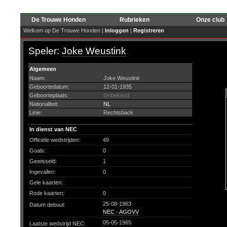
De Trouwe Honden
Rubrieken
Onze club
Welkom op De Trouwe Honden |
Inloggen
|
Registreren
Speler:
Joke Weustink
Algemeen
Naam:
Joke Weustink
Geboortedatum:
12-01-1935
Geboorteplaats:
Onbekend
Nationaliteit:
NL
Linie:
Rechtsback
In dienst van NEC
Officiële wedstrijden:
49
Goals:
0
Gewisseld:
1
Ingevallen:
0
Gele kaarten:
Rode kaarten:
0
25-08-1963
Datum debuut:
NEC - AGOVV
05-05-1965
Laatste wedstrijd NEC: