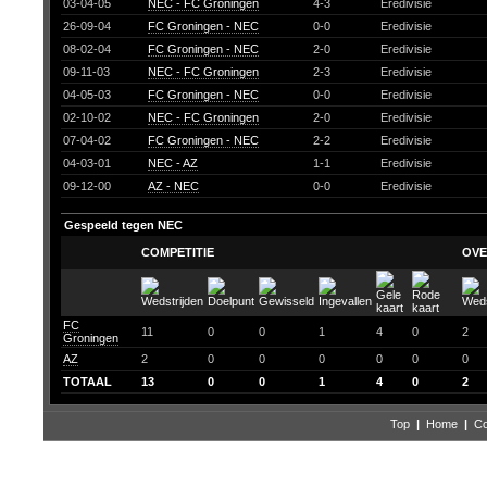
03-04-05
NEC - FC Groningen
4-3
Eredivisie
26-09-04
FC Groningen - NEC
0-0
Eredivisie
08-02-04
FC Groningen - NEC
2-0
Eredivisie
09-11-03
NEC - FC Groningen
2-3
Eredivisie
04-05-03
FC Groningen - NEC
0-0
Eredivisie
02-10-02
NEC - FC Groningen
2-0
Eredivisie
07-04-02
FC Groningen - NEC
2-2
Eredivisie
04-03-01
NEC - AZ
1-1
Eredivisie
09-12-00
AZ - NEC
0-0
Eredivisie
Gespeeld tegen NEC
COMPETITIE
OVE
FC
11
0
0
1
4
0
2
Groningen
AZ
2
0
0
0
0
0
0
TOTAAL
13
0
0
1
4
0
2
Top
|
Home
|
Co