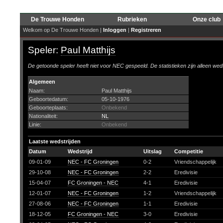
De Trouwe Honden
Rubrieken
Onze club
Welkom op De Trouwe Honden |
Inloggen
|
Registreren
Speler:
Paul Matthijs
De getoonde speler heeft niet voor NEC gespeeld. De statistieken zijn alleen wed
Algemeen
Naam:
Paul Matthijs
Geboortedatum:
05-10-1976
Geboorteplaats:
Onbekend
Nationaliteit:
NL
Linie:
Onbekend
Laatste wedstrijden
Datum
Wedstrijd
Uitslag
Competitie
09-01-09
NEC - FC Groningen
0-2
Vriendschappelijk
29-10-08
NEC - FC Groningen
2-2
Eredivisie
15-04-07
FC Groningen - NEC
4-1
Eredivisie
12-01-07
NEC - FC Groningen
1-2
Vriendschappelijk
27-08-06
NEC - FC Groningen
1-1
Eredivisie
18-12-05
FC Groningen - NEC
3-0
Eredivisie