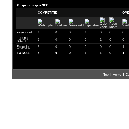
Gespeeld tegen NEC
COMPETITIE
OVE
Feyenoord
1
0
0
1
0
0
0
Fortuna
1
0
0
0
1
0
0
Sittard
Excelsior
3
0
0
0
0
0
1
TOTAAL
5
0
0
1
1
0
1
Top
|
Home
|
Co