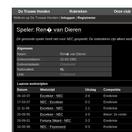
De Trouwe Honden
Rubrieken
Onze club
Welkom op De Trouwe Honden |
Inloggen
|
Registreren
Speler:
Ren� van Dieren
De getoonde speler heeft niet voor NEC gespeeld. De statistieken zijn alleen wed
Algemeen
Naam:
Ren� van Dieren
Geboortedatum:
12-03-1981
Geboorteplaats:
Onbekend
Nationaliteit:
NL
Linie:
Onbekend
Laatste wedstrijden
Datum
Wedstrijd
Uitslag
Competitie
06-10-07
Excelsior - NEC
2-0
Eredivisie
17-03-07
NEC - Excelsior
0-1
Eredivisie
11-11-06
Excelsior - NEC
1-1
Eredivisie
20-09-05
Excelsior - NEC
2-5
Beker: 2e ronde
29-09-01
Fortuna Sittard - NEC
2-2
Eredivisie
16-05-99
NEC - Feyenoord
0-3
Eredivisie