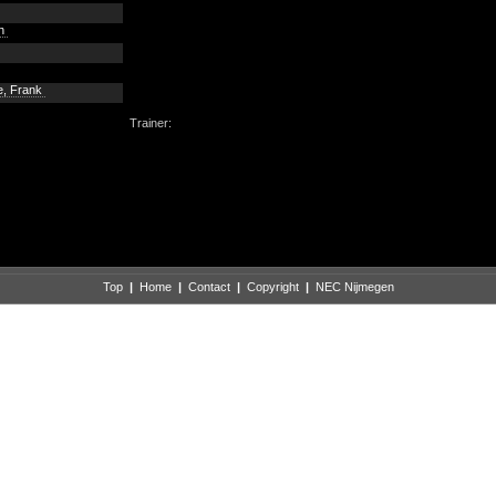
an
, Frank
Trainer:
Top
|
Home
|
Contact
|
Copyright
|
NEC Nijmegen