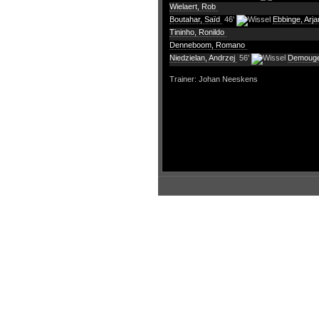
Wielaert, Rob
Boutahar, Saïd
46'
Ebbinge, Arj
Tininho, Ronildo
Denneboom, Romano
Niedzielan, Andrzej
56'
Demouge
Trainer: Johan Neeskens