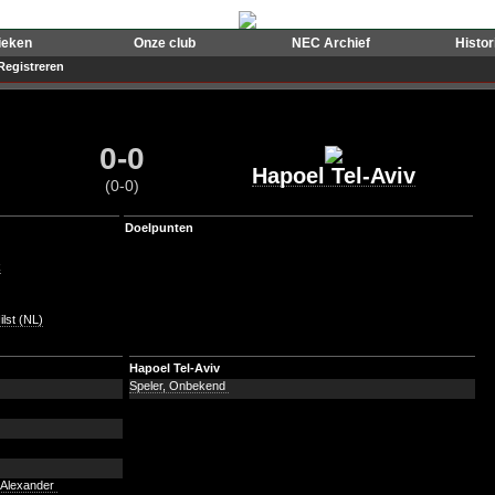
ieken
Onze club
NEC Archief
Histo
Registreren
0-0
Hapoel Tel-Aviv
(0-0)
Doelpunten
k
lst (NL)
Hapoel Tel-Aviv
Speler, Onbekend
, Alexander