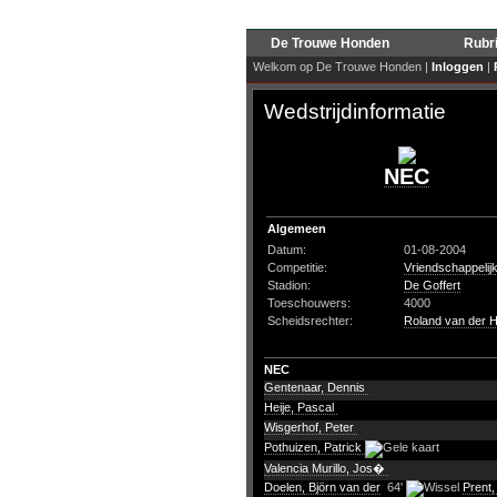
De Trouwe Honden
Rubr
Welkom op De Trouwe Honden |
Inloggen
|
Wedstrijdinformatie
NEC
Algemeen
Datum:
01-08-2004
Competitie:
Vriendschappelij
Stadion:
De Goffert
Toeschouwers:
4000
Scheidsrechter:
Roland van der Hi
NEC
Gentenaar, Dennis
Heije, Pascal
Wisgerhof, Peter
Pothuizen, Patrick
Valencia Murillo, Jos�
Doelen, Björn van der
64'
Prent