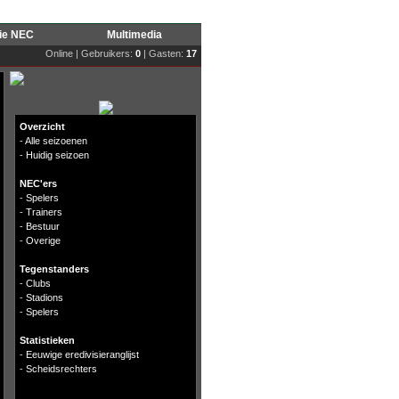
rie NEC
Multimedia
Online | Gebruikers:
0
| Gasten:
17
Overzicht
-
Alle seizoenen
-
Huidig seizoen
NEC'ers
-
Spelers
-
Trainers
-
Bestuur
-
Overige
Tegenstanders
-
Clubs
-
Stadions
-
Spelers
Statistieken
-
Eeuwige eredivisieranglijst
-
Scheidsrechters